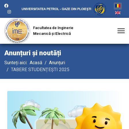
Facultatea de
I
nginerie
M
ecanică și
E
lectrică
Anunțuri și noutăți
Sunteți aici:
Acasă
Anunțuri
TABERE STUDENȚEȘTI 2025