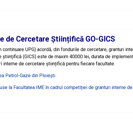
e de Cercetare Științifică GO-GICS
 continuare UPG) acordă, din fondurile de cercetare, granturi inter
e științifică (GICS) este de maxim 40000 lei, durata de impleme
i interne de cercetare științifică pentru fiecare facultate.
ea Petrol-Gaze din Ploiești
puse la Facultatea IME în cadrul competiției de granturi interne d