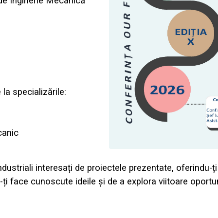
i de Inginerie Mecanică
a specializările:
canic
ndustriali interesați de proiectele prezentate, oferindu-ț
ți face cunoscute ideile și de a explora viitoare oportun