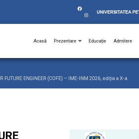
Acasă
Prezentare
Educație
Admitere
UR FUTURE ENGINEER (COFE) – IME-INM 2026, ediția a X-a
TURE