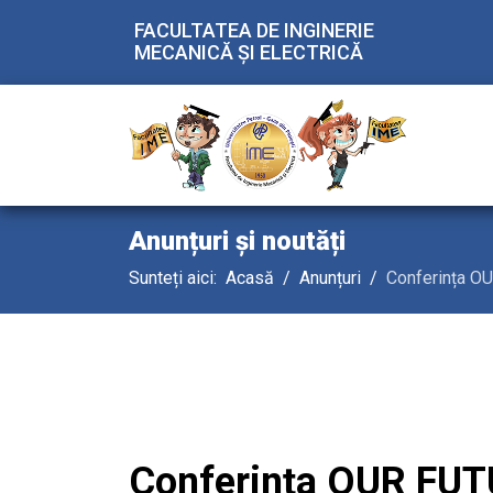
FACULTATEA DE INGINERIE
MECANICĂ ŞI ELECTRICĂ
Anunțuri și noutăți
Sunteți aici:
Acasă
Anunțuri
Conferința O
Conferința OUR FU