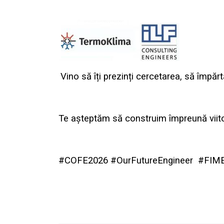
Vino să îți prezinți cercetarea, să împărt
Te așteptăm să construim împreună viitor
#COFE2026 #OurFutureEngineer
#FIME