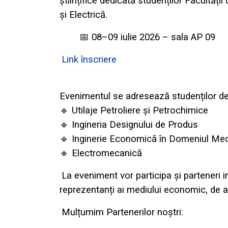
științifice dedicată studenților Facultăți
și Electrică.
📅
08–09 iulie 2026 – sala AP 09
Link înscriere
Evenimentul se adresează studenților de l
🔹
Utilaje Petroliere și Petrochimice
🔹
Ingineria Designului de Produs
🔹
Inginerie Economică în Domeniul Me
🔹
Electromecanică
La eveniment vor participa și parteneri i
reprezentanți ai mediului economic, de a-
Mulțumim Partenerilor noștri: