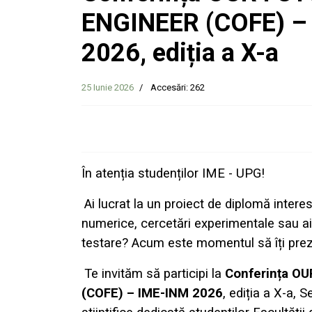
ENGINEER (COFE) –
2026, ediția a X-a
25 Iunie 2026
Accesări: 262
În atenția studenților IME - UPG!
Ai lucrat la un proiect de diplomă interes
numerice, cercetări experimentale sau ai
testare? Acum este momentul să îți prezi
Te invităm să participi la
Conferința O
(COFE) – IME-INM 2026
, ediția a X-a,