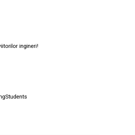
torilor ingineri!
ngStudents