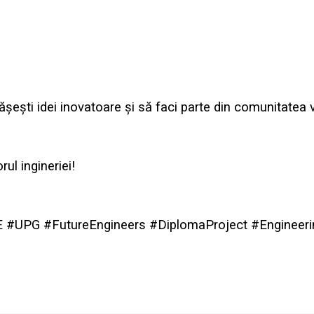
ășești idei inovatoare și să faci parte din comunitatea vii
ul ingineriei!
 #UPG #FutureEngineers #DiplomaProject #Engineeri